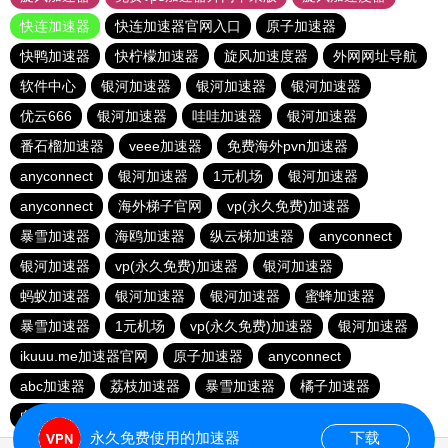
快连加速器
快连加速器官网入口
原子加速器
快鸭加速器
快柠檬加速器
旋风加速度器
外网网址导航
软件中心
银河加速器
银河加速器
银河加速器
优云666
银河加速器
哇哇加速器
银河加速器
番石榴加速器
veee加速器
免费海外pvn加速器
anyconnect
银河加速器
1元机场
银河加速器
anyconnect
海外梯子官网
vp(永久免费)加速器
暴雪加速器
海鸥加速器
纵云梯加速器
anyconnect
银河加速器
vp(永久免费)加速器
银河加速器
蚂蚁加速器
银河加速器
银河加速器
蜜蜂加速器
暴雪加速器
1元机场
vp(永久免费)加速器
银河加速器
ikuuu.me加速器官网
原子加速器
anyconnect
abc加速器
荔枝加速器
暴雪加速器
橘子加速器
白鲸加速器
暴雪加速器
永久免费使用的加速器
下载