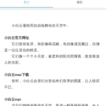
简介
排行
小白云蓬勃而自由地舞动在天空中。
小白云官方网址
它们形状各异，有的像棉花糖，有的像溪流飘过，仿佛
是一位位灵动的精灵。
它们像一个个小天使，被柔和的阳光照耀着，散发着迷
人的光彩。
小白云mac下载
有时，小白云会变幻出形似奇幻世界的图案，让人惊叹
不已。
小白云vqn
当它们静静地悬挂在天空，形成一幅美丽的画卷，令人