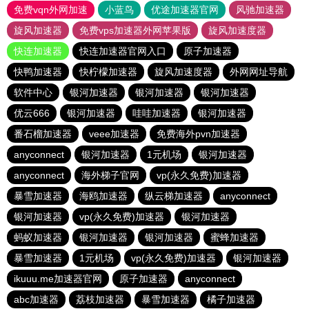
免费vqn外网加速
小蓝鸟
优途加速器官网
风驰加速器
旋风加速器
免费vps加速器外网苹果版
旋风加速度器
快连加速器
快连加速器官网入口
原子加速器
快鸭加速器
快柠檬加速器
旋风加速度器
外网网址导航
软件中心
银河加速器
银河加速器
银河加速器
优云666
银河加速器
哇哇加速器
银河加速器
番石榴加速器
veee加速器
免费海外pvn加速器
anyconnect
银河加速器
1元机场
银河加速器
anyconnect
海外梯子官网
vp(永久免费)加速器
暴雪加速器
海鸥加速器
纵云梯加速器
anyconnect
银河加速器
vp(永久免费)加速器
银河加速器
蚂蚁加速器
银河加速器
银河加速器
蜜蜂加速器
暴雪加速器
1元机场
vp(永久免费)加速器
银河加速器
ikuuu.me加速器官网
原子加速器
anyconnect
abc加速器
荔枝加速器
暴雪加速器
橘子加速器