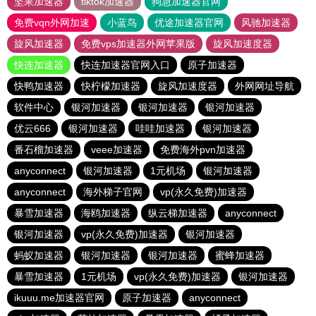
坚果加速器
tiktok加速器
狗急加速器官网
免费vqn外网加速
小蓝鸟
优途加速器官网
风驰加速器
旋风加速器
免费vps加速器外网苹果版
旋风加速度器
快连加速器
快连加速器官网入口
原子加速器
快鸭加速器
快柠檬加速器
旋风加速度器
外网网址导航
软件中心
银河加速器
银河加速器
银河加速器
优云666
银河加速器
哇哇加速器
银河加速器
番石榴加速器
veee加速器
免费海外pvn加速器
anyconnect
银河加速器
1元机场
银河加速器
anyconnect
海外梯子官网
vp(永久免费)加速器
暴雪加速器
海鸥加速器
纵云梯加速器
anyconnect
银河加速器
vp(永久免费)加速器
银河加速器
蚂蚁加速器
银河加速器
银河加速器
蜜蜂加速器
暴雪加速器
1元机场
vp(永久免费)加速器
银河加速器
ikuuu.me加速器官网
原子加速器
anyconnect