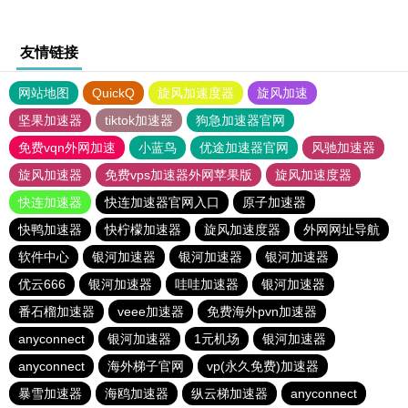
友情链接
网站地图
QuickQ
旋风加速度器
旋风加速
坚果加速器
tiktok加速器
狗急加速器官网
免费vqn外网加速
小蓝鸟
优途加速器官网
风驰加速器
旋风加速器
免费vps加速器外网苹果版
旋风加速度器
快连加速器
快连加速器官网入口
原子加速器
快鸭加速器
快柠檬加速器
旋风加速度器
外网网址导航
软件中心
银河加速器
银河加速器
银河加速器
优云666
银河加速器
哇哇加速器
银河加速器
番石榴加速器
veee加速器
免费海外pvn加速器
anyconnect
银河加速器
1元机场
银河加速器
anyconnect
海外梯子官网
vp(永久免费)加速器
暴雪加速器
海鸥加速器
纵云梯加速器
anyconnect