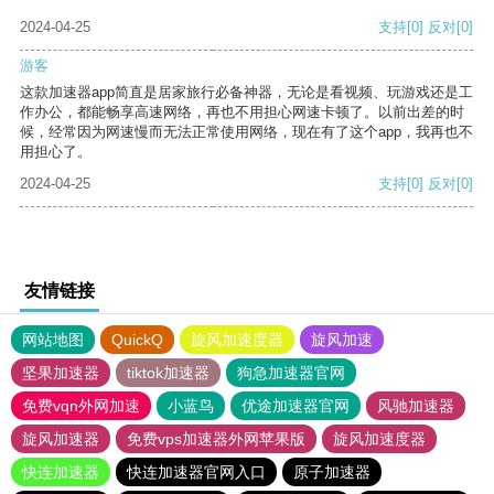
2024-04-25
支持
[0]
反对
[0]
游客
这款加速器app简直是居家旅行必备神器，无论是看视频、玩游戏还是工
作办公，都能畅享高速网络，再也不用担心网速卡顿了。以前出差的时
候，经常因为网速慢而无法正常使用网络，现在有了这个app，我再也不
用担心了。
2024-04-25
支持
[0]
反对
[0]
友情链接
网站地图
QuickQ
旋风加速度器
旋风加速
坚果加速器
tiktok加速器
狗急加速器官网
免费vqn外网加速
小蓝鸟
优途加速器官网
风驰加速器
旋风加速器
免费vps加速器外网苹果版
旋风加速度器
快连加速器
快连加速器官网入口
原子加速器