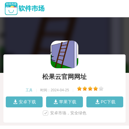
松果云官网网址
工具
|
时间：2024-04-25
|
安卓下载
苹果下载
PC下载
安卓市场，安全绿色