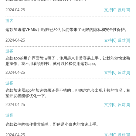
2024-04-25
支持
[0]
反对
[0]
游客
这款加速器VPM应用程序已经为我们带来了无限的隐私和安全性保护。
2024-04-25
支持
[0]
反对
[0]
游客
这款app的用户界面简洁明了，使用起来非常容易上手，让我能够快速熟
悉操作。我不用看说明书，就可以轻松使用这款app。
2024-04-25
支持
[0]
反对
[0]
游客
这款加速器app的加速效果还是不错的，但偶尔也会出现卡顿的情况，希
望开发者能够优化一下。
2024-04-25
支持
[0]
反对
[0]
游客
这款软件的操作非常简单，即使是小白也能快速上手。
2024-04-25
支持
[0]
反对
[0]