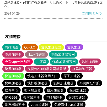
这款加速器app的操作有点复杂，可以简化一下，比如将设置页面进行优
化。
2024-04-29
支持
[0]
反对
[0]
友情链接
网站地图
QuickQ
旋风加速度器
旋风加速
坚果加速器
tiktok加速器
狗急加速器官网
免费vqn外网加速
小蓝鸟
优途加速器官网
风驰加速器
旋风加速器
免费vps加速器外网苹果版
旋风加速度器
快连加速器
快连加速器官网入口
原子加速器
快鸭加速器
快柠檬加速器
旋风加速度器
外网网址导航
软件中心
银河加速器
银河加速器
银河加速器
优云666
银河加速器
哇哇加速器
银河加速器
番石榴加速器
veee加速器
免费海外pvn加速器