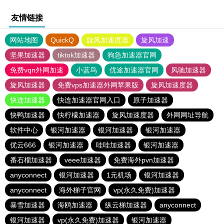
友情链接
网站地图
QuickQ
旋风加速度器
旋风加速
坚果加速器
tiktok加速器
狗急加速器官网
免费vqn外网加速
小蓝鸟
优途加速器官网
风驰加速器
旋风加速器
免费vps加速器外网苹果版
旋风加速度器
快连加速器
快连加速器官网入口
原子加速器
快鸭加速器
快柠檬加速器
旋风加速度器
外网网址导航
软件中心
银河加速器
银河加速器
银河加速器
优云666
银河加速器
哇哇加速器
银河加速器
番石榴加速器
veee加速器
免费海外pvn加速器
anyconnect
银河加速器
1元机场
银河加速器
anyconnect
海外梯子官网
vp(永久免费)加速器
暴雪加速器
海鸥加速器
纵云梯加速器
anyconnect
银河加速器
vp(永久免费)加速器
银河加速器