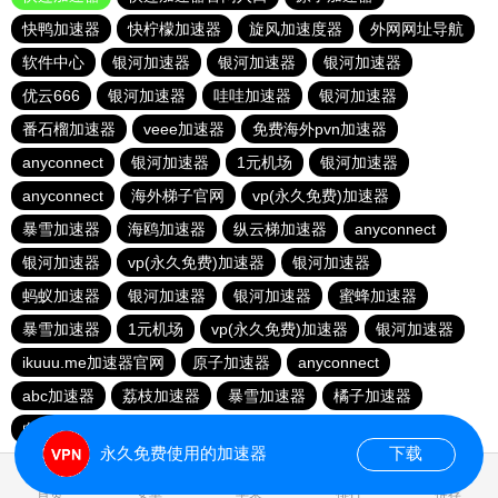
快鸭加速器
快柠檬加速器
旋风加速度器
外网网址导航
软件中心
银河加速器
银河加速器
银河加速器
优云666
银河加速器
哇哇加速器
银河加速器
番石榴加速器
veee加速器
免费海外pvn加速器
anyconnect
银河加速器
1元机场
银河加速器
anyconnect
海外梯子官网
vp(永久免费)加速器
暴雪加速器
海鸥加速器
纵云梯加速器
anyconnect
银河加速器
vp(永久免费)加速器
银河加速器
蚂蚁加速器
银河加速器
银河加速器
蜜蜂加速器
暴雪加速器
1元机场
vp(永久免费)加速器
银河加速器
ikuuu.me加速器官网
原子加速器
anyconnect
abc加速器
荔枝加速器
暴雪加速器
橘子加速器
白鲸加速器
暴雪加速器
永久免费使用的加速器
下载
1.272848s
首页
安卓
苹果
排行
推荐