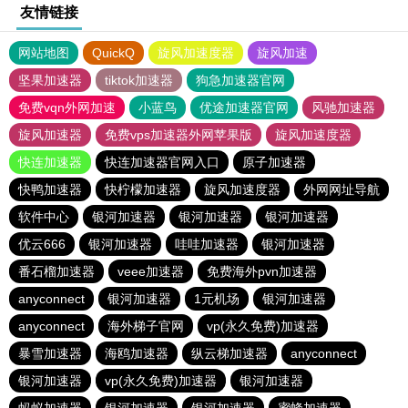
友情链接
网站地图
QuickQ
旋风加速度器
旋风加速
坚果加速器
tiktok加速器
狗急加速器官网
免费vqn外网加速
小蓝鸟
优途加速器官网
风驰加速器
旋风加速器
免费vps加速器外网苹果版
旋风加速度器
快连加速器
快连加速器官网入口
原子加速器
快鸭加速器
快柠檬加速器
旋风加速度器
外网网址导航
软件中心
银河加速器
银河加速器
银河加速器
优云666
银河加速器
哇哇加速器
银河加速器
番石榴加速器
veee加速器
免费海外pvn加速器
anyconnect
银河加速器
1元机场
银河加速器
anyconnect
海外梯子官网
vp(永久免费)加速器
暴雪加速器
海鸥加速器
纵云梯加速器
anyconnect
银河加速器
vp(永久免费)加速器
银河加速器