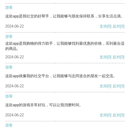
游客
这款app是我社交的好帮手，让我能够与朋友保持联系，分享生活点滴。
2024-06-22
支持
[0]
反对
[0]
游客
这款app是我购物的得力助手，让我能够找到最优惠的价格，买到最合适
的商品。
2024-06-22
支持
[0]
反对
[0]
游客
这款app就像我的社交平台，让我能够与志同道合的朋友一起交流。
2024-06-22
支持
[0]
反对
[0]
游客
这款app的游戏非常好玩，可以让我消磨时间。
2024-06-22
支持
[0]
反对
[0]
游客