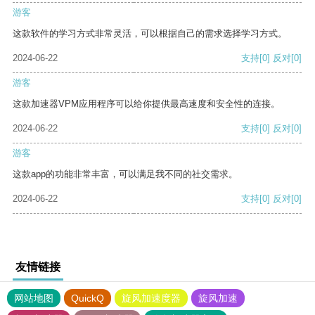
游客
这款软件的学习方式非常灵活，可以根据自己的需求选择学习方式。
2024-06-22
支持
[0]
反对
[0]
游客
这款加速器VPM应用程序可以给你提供最高速度和安全性的连接。
2024-06-22
支持
[0]
反对
[0]
游客
这款app的功能非常丰富，可以满足我不同的社交需求。
2024-06-22
支持
[0]
反对
[0]
友情链接
网站地图
QuickQ
旋风加速度器
旋风加速