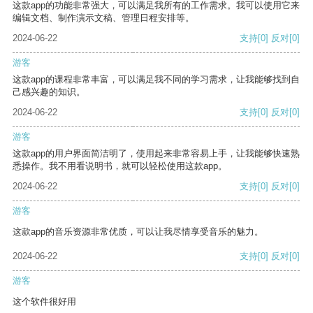
这款app的功能非常强大，可以满足我所有的工作需求。我可以使用它来
编辑文档、制作演示文稿、管理日程安排等。
2024-06-22
支持
[0]
反对
[0]
游客
这款app的课程非常丰富，可以满足我不同的学习需求，让我能够找到自
己感兴趣的知识。
2024-06-22
支持
[0]
反对
[0]
游客
这款app的用户界面简洁明了，使用起来非常容易上手，让我能够快速熟
悉操作。我不用看说明书，就可以轻松使用这款app。
2024-06-22
支持
[0]
反对
[0]
游客
这款app的音乐资源非常优质，可以让我尽情享受音乐的魅力。
2024-06-22
支持
[0]
反对
[0]
游客
这个软件很好用