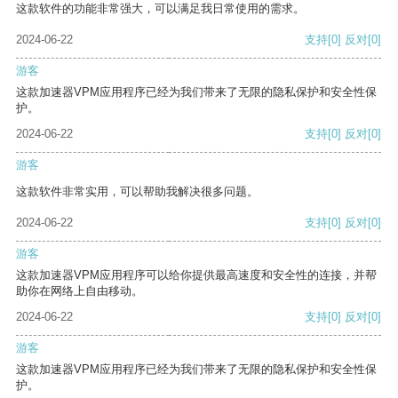
这款软件的功能非常强大，可以满足我日常使用的需求。
2024-06-22
支持
[0]
反对
[0]
游客
这款加速器VPM应用程序已经为我们带来了无限的隐私保护和安全性保
护。
2024-06-22
支持
[0]
反对
[0]
游客
这款软件非常实用，可以帮助我解决很多问题。
2024-06-22
支持
[0]
反对
[0]
游客
这款加速器VPM应用程序可以给你提供最高速度和安全性的连接，并帮
助你在网络上自由移动。
2024-06-22
支持
[0]
反对
[0]
游客
这款加速器VPM应用程序已经为我们带来了无限的隐私保护和安全性保
护。