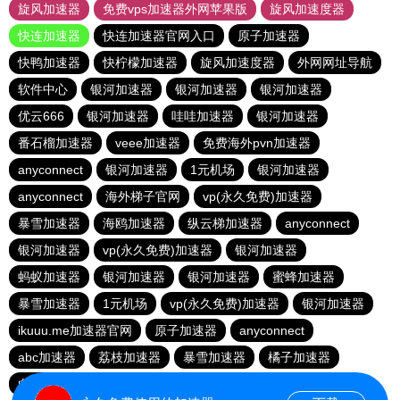
旋风加速器
免费vps加速器外网苹果版
旋风加速度器
快连加速器
快连加速器官网入口
原子加速器
快鸭加速器
快柠檬加速器
旋风加速度器
外网网址导航
软件中心
银河加速器
银河加速器
银河加速器
优云666
银河加速器
哇哇加速器
银河加速器
番石榴加速器
veee加速器
免费海外pvn加速器
anyconnect
银河加速器
1元机场
银河加速器
anyconnect
海外梯子官网
vp(永久免费)加速器
暴雪加速器
海鸥加速器
纵云梯加速器
anyconnect
银河加速器
vp(永久免费)加速器
银河加速器
蚂蚁加速器
银河加速器
银河加速器
蜜蜂加速器
暴雪加速器
1元机场
vp(永久免费)加速器
银河加速器
ikuuu.me加速器官网
原子加速器
anyconnect
abc加速器
荔枝加速器
暴雪加速器
橘子加速器
白鲸加速器
暴雪加速器