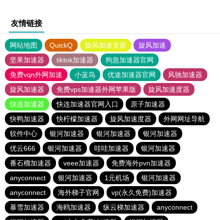
友情链接
网站地图
QuickQ
旋风加速度器
旋风加速
坚果加速器
tiktok加速器
狗急加速器官网
免费vqn外网加速
小蓝鸟
优途加速器官网
风驰加速器
旋风加速器
免费vps加速器外网苹果版
旋风加速度器
快连加速器
快连加速器官网入口
原子加速器
快鸭加速器
快柠檬加速器
旋风加速度器
外网网址导航
软件中心
银河加速器
银河加速器
银河加速器
优云666
银河加速器
哇哇加速器
银河加速器
番石榴加速器
veee加速器
免费海外pvn加速器
anyconnect
银河加速器
1元机场
银河加速器
anyconnect
海外梯子官网
vp(永久免费)加速器
暴雪加速器
海鸥加速器
纵云梯加速器
anyconnect