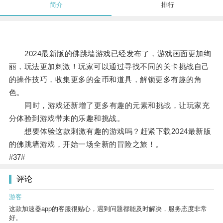
简介
排行
2024最新版的佛跳墙游戏已经发布了，游戏画面更加绚
丽，玩法更加刺激！玩家可以通过寻找不同的关卡挑战自己
的操作技巧，收集更多的金币和道具，解锁更多有趣的角
色。
同时，游戏还新增了更多有趣的元素和挑战，让玩家充
分体验到游戏带来的乐趣和挑战。
想要体验这款刺激有趣的游戏吗？赶紧下载2024最新版
的佛跳墙游戏，开始一场全新的冒险之旅！。
#37#
评论
游客
这款加速器app的客服很贴心，遇到问题都能及时解决，服务态度非常
好。