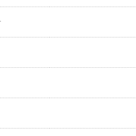
。
。
。